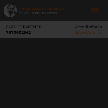
Salta
al
XTRACOM SOLUZIONI PER AZIENDE
contenuto
Partner
WINDTRE BUSINESS
principale
NAVIGAZIONE
CODICE PARTNER
Accedi all'area
PRINCIPALE
7870002342
SELFCARE