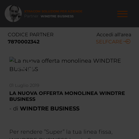
Salta
al
XTRACOM SOLUZIONI PER AZIENDE
contenuto
Partner
WINDTRE BUSINESS
principale
NAVIGAZIONE
CODICE PARTNER
Accedi all'area
PRINCIPALE
7870002342
SELFCARE
01 Luglio 2019
LA NUOVA OFFERTA MONOLINEA WINDTRE
BUSINESS
- di
WINDTRE BUSINESS
Per rendere ”Super” la tua linea fissa,