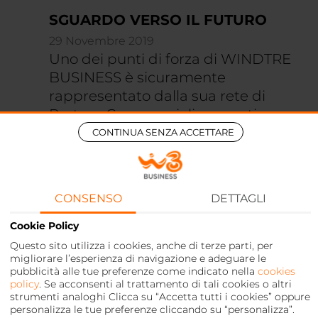
SGUARDO VERSO IL FUTURO
29 Novembre 2019
Uno dei punti di forza di WINDTRE
BUSINESS è sicuramente
rappresentato dalla sua rete di
Partner Commerciali presenti su
tutto il territorio nazionale. Ogni
CONTINUA SENZA ACCETTARE
Agente è un ambasciatore dei
valori, della vision e della mission
del Brand.
CONSENSO
DETTAGLI
Cookie Policy
Questo sito utilizza i cookies, anche di terze parti, per
migliorare l’esperienza di navigazione e adeguare le
pubblicità alle tue preferenze come indicato nella
cookies
policy
. Se acconsenti al trattamento di tali cookies o altri
strumenti analoghi Clicca su “Accetta tutti i cookies” oppure
personalizza le tue preferenze cliccando su “personalizza”.