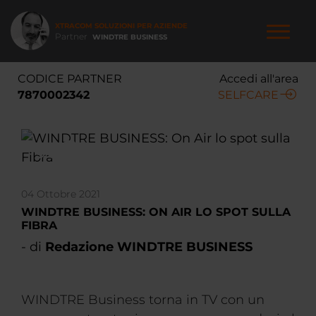
Salta
al
XTRACOM SOLUZIONI PER AZIENDE
contenuto
Partner
WINDTRE BUSINESS
principale
NAVIGAZIONE
CODICE PARTNER
Accedi all'area
PRINCIPALE
7870002342
SELFCARE
04 Ottobre 2021
WINDTRE BUSINESS: ON AIR LO SPOT SULLA
FIBRA
- di
Redazione WINDTRE BUSINESS
WINDTRE Business torna in TV con un